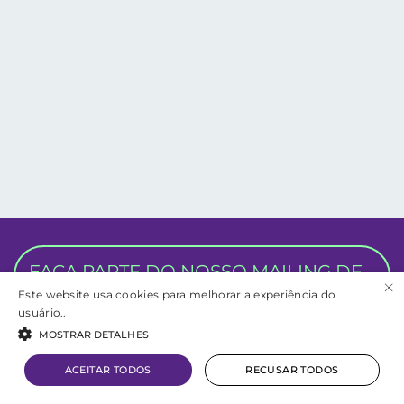
FAÇA PARTE DO NOSSO MAILING DE
×
R.I
Este website usa cookies para melhorar a experiência do
usuário..
MOSTRAR DETALHES
ACEITAR TODOS
RECUSAR TODOS