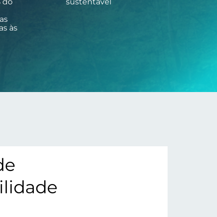
% do
sustentável
as
s às
de
ilidade