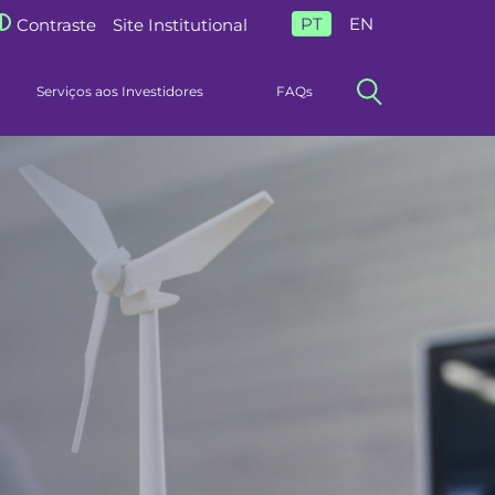
PT
EN
Contraste
Site Institutional
Serviços aos Investidores
FAQs