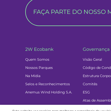
FAÇA PARTE DO NOSSO MA
2W Ecobank
Governança 
Quem Somos
Visão Geral
Nossos Parques
Código de Condu
Na Mídia
Estrutura Corpo
Selos e Reconhecimentos
Comitês
Anemus Wind Holding S.A.
ESG
Atas de Assembl
Canal de Denún
Este website usa cookies para melhorar a experiência do usuário